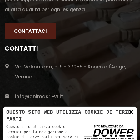
di alta qualità per ogni esigenza
CONTATTACI
CONTATTI
Via Valmarana, n. 9 - 37055 - Ronco all'Adige,
Verona
info@animasrl-vr.it
×
QUESTO SITO WEB UTILIZZA COOKIE DI TERZE
+39 045 661 5613
PARTI
Questo sito utilizza cookie
tecnici per la navigazione e
cookie di terze parti per servizi