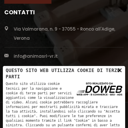
CONTATTI
Via Valmarana, n. 9 - 37055 - Ronco all'Adige,
Verona
info@animasrl-vr.it
×
QUESTO SITO WEB UTILIZZA COOKIE DI TERZE
+39 045 661 5613
PARTI
Questo sito utilizza cookie
tecnici per la navigazione e
cookie di terze parti per servizi
aggiuntivi come la visualizzazione
di video. Alcuni cookie potrebbero raccogliere
informazioni per mostrarti pubblicità mirata e tracciare
la tua attività, installandosi solo cliccando su "Accetta
tutti i cookie". Puoi modificare le tue preferenze in
qualsiasi momento tramite il link "Cookie" in basso a
sinistra. Cliccando su un pulsante confermi di aver letto